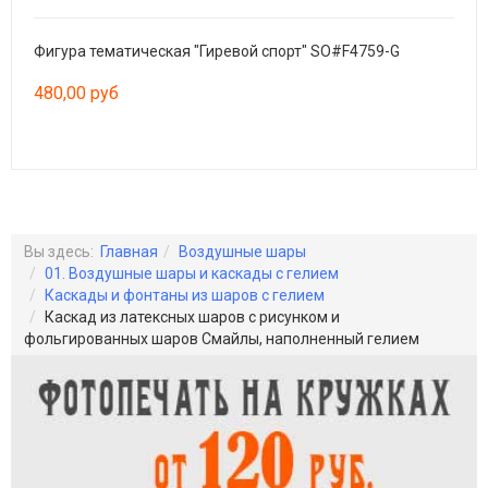
Фигура тематическая "Гиревой спорт" SO#F4759-G
Фигу
480,00 руб
199
Вы здесь:
Главная
Воздушные шары
01. Воздушные шары и каскады с гелием
Каскады и фонтаны из шаров с гелием
Каскад из латексных шаров с рисунком и
фольгированных шаров Смайлы, наполненный гелием