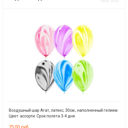
Воздушный шар Агат, латекс, 30см., наполненный гелием.
Лате
Цвет: ассорти. Срок полета 3-4 дня.
Цвет
75,00 руб
42,0