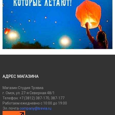
АДРЕС МАГАЗИНА
Магазин
Студия Трэвиа
г. Омск
,
ул. 27-я Северная 48/1
Телефон:
+7 (3812) 387-170, 387-177
Работаем
ежедневно с 10:00 до 19:00
Эл. почта
company@trevia.ru