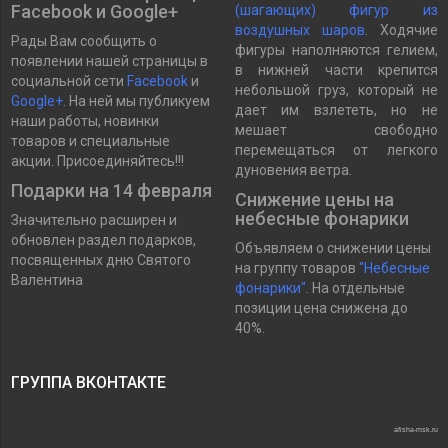
Facebook и Google+
(шагающих) фигур из
воздушных шаров
. Ходячие
Рады Вам сообщить о
фигуры наполняются гелием,
появлении нашей страницы в
в нижней части крепится
социальной сети
Facebook
и
небольшой груз, который не
Google+
. На ней мы публикуем
дает им взлететь, но не
наши работы, новинки
мешает свободно
товаров и специальные
перемещаться от легкого
акции. Присоединяйтесь!!!
дуновения ветра.
Подарки на 14 февраля
Снижение цены на
небесные фонарики
Значительно расширен и
обновлен раздел подарков,
Объявляем о снижении цены
посвященных дню Святого
на группу товаров
"Небесные
Валентина
фонарики"
. На отдельные
позиции цена снижена до
40%.
ГРУППА ВКОНТАКТЕ
afisha-msk.ru