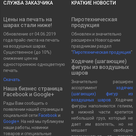
СЛУЖБА ЗАКАЗЧИКА
КРАТКИЕ НОВОСТИ
Цены на печать на
Пиротехническая
шарах стали ниже!
продукция
Обновление от 04.06.2019
Обновлен и значительно
года прайс-листа на печать
расширен к Новогодним
на воздушных шарах.
праздникам раздел
Существенное (до 10%)
"
Пиротехническая продукция
"
снижение цен на
Ходячие (шагающие)
одностороннюю одноцветную
фигуры из воздушных
печать.
шаров
Скачать.
Значительно расширен
Наша бизнес страница
ассортимент
ходячих
Facebook и Google+
(шагающих) фигур из
воздушных шаров
. Ходячие
Рады Вам сообщить о
фигуры наполняются гелием,
появлении нашей страницы в
в нижней части крепится
социальной сети
Facebook
и
небольшой груз, который не
Google+
. На ней мы публикуем
дает им взлететь, но не
наши работы, новинки
мешает свободно
товаров и специальные