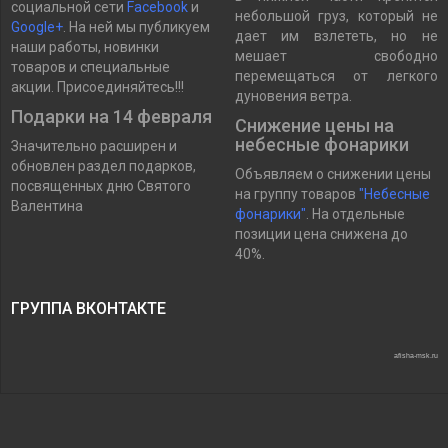
социальной сети
Facebook
и
небольшой груз, который не
Google+
. На ней мы публикуем
дает им взлететь, но не
наши работы, новинки
мешает свободно
товаров и специальные
перемещаться от легкого
акции. Присоединяйтесь!!!
дуновения ветра.
Подарки на 14 февраля
Снижение цены на
небесные фонарики
Значительно расширен и
обновлен раздел подарков,
Объявляем о снижении цены
посвященных дню Святого
на группу товаров
"Небесные
Валентина
фонарики"
. На отдельные
позиции цена снижена до
40%.
ГРУППА ВКОНТАКТЕ
afisha-msk.ru