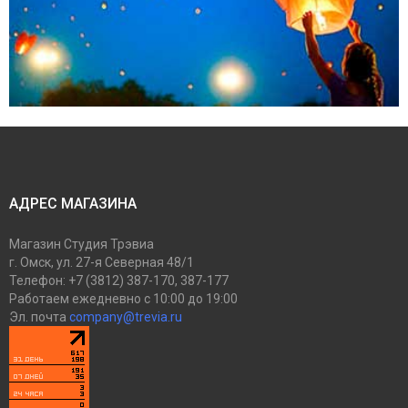
АДРЕС МАГАЗИНА
Магазин
Студия Трэвиа
г. Омск
,
ул. 27-я Северная 48/1
Телефон:
+7 (3812) 387-170, 387-177
Работаем
ежедневно с 10:00 до 19:00
Эл. почта
company@trevia.ru